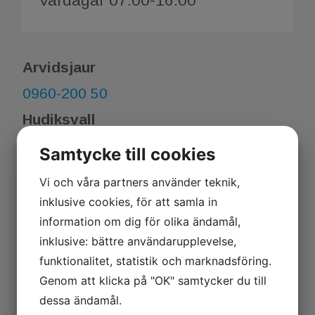
Vardagar 07.00-16.00
Arvidsjaur
0960-200 50
Hudiksvall
0278-243 00
Samtycke till cookies
Skellefteå
Vi och våra partners använder teknik,
0910-123 22
inklusive cookies, för att samla in
information om dig för olika ändamål,
Uppsala
inklusive: bättre användarupplevelse,
018-18 79 00
funktionalitet, statistik och marknadsföring.
Genom att klicka på "OK" samtycker du till
Boden
dessa ändamål.