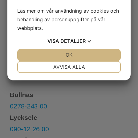
0921-123 80
Läs mer om vår användning av cookies och
Luleå
behandling av personuppgifter på vår
0920-122 60
webbplats.
Söderhamn
VISA
DETALJER
0270-705 50
JA
NEJ
OK
JA
NEJ
Örnsköldsvik
NÖDVÄNDIG
INSTÄLLNINGAR
AVVISA ALLA
0660-177 21​​​​​​​
JA
NEJ
JA
NEJ
MARKNADSFÖRING
STATISTIK
Bollnäs
0278-243 00
Lycksele
090-12 26 00