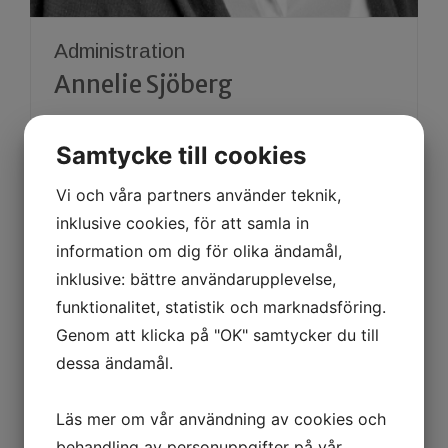
Administration
Annelie Sjöberg
Samtycke till cookies
0660-177 21
annelie.sjoberg@tfservice.se
Vi och våra partners använder teknik,
inklusive cookies, för att samla in
information om dig för olika ändamål,
inklusive: bättre användarupplevelse,
funktionalitet, statistik och marknadsföring.
Genom att klicka på "OK" samtycker du till
dessa ändamål.
Läs mer om vår användning av cookies och
behandling av personuppgifter på vår