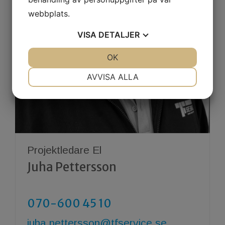
webbplats.
VISA
DETALJER
JA
NEJ
OK
JA
NEJ
NÖDVÄNDIG
INSTÄLLNINGAR
AVVISA ALLA
JA
NEJ
JA
NEJ
MARKNADSFÖRING
STATISTIK
Projektledare El
Juha Pettersson
070-600 45 10
​​​​​​​juha.pettersson@tfservice.se