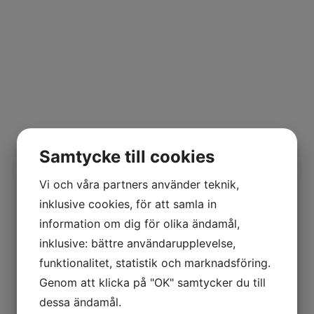
Samtycke till cookies
22 Juni - 2023
Vi och våra partners använder teknik,
Teknisk Fastighetsservice
inklusive cookies, för att samla in
har förvärvat Jämtlands Kyl
information om dig för olika ändamål,
och Värmecenter
inklusive: bättre användarupplevelse,
funktionalitet, statistik och marknadsföring.
Teknisk Fastighetsservice AB förvärvar
Genom att klicka på "OK" samtycker du till
Jämtlands Kyl- och Värmecenter AB,
dessa ändamål.