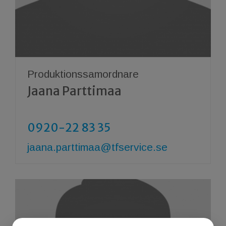
Produktionssamordnare
Jaana Parttimaa
0920-22 83 35
jaana.parttimaa@tfservice.se