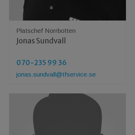
Platschef Norrbotten
Jonas Sundvall
070-235 99 36
jonas.sundvall@tfservice.se