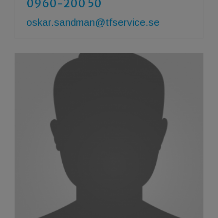
0960-200 50
oskar.sandman@tfservice.se