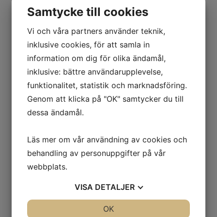
Samtycke till cookies
Vi och våra partners använder teknik,
inklusive cookies, för att samla in
information om dig för olika ändamål,
inklusive: bättre användarupplevelse,
funktionalitet, statistik och marknadsföring.
Genom att klicka på "OK" samtycker du till
dessa ändamål.
Läs mer om vår användning av cookies och
behandling av personuppgifter på vår
webbplats.
VISA
DETALJER
Administration
Ingela Palmqvist
JA
NEJ
OK
JA
NEJ